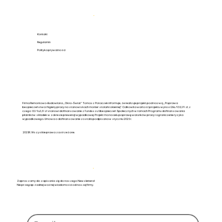
Pomoc
.
Kontakt
Regulamin
Polityka prywatności
Firma Remontowo-Budowlana „Okno-Świat” Tomasz Potaczek informuje, że realizuje projekt pod nazwą „Poprawa
bezpieczeństwa i higieny pracy na stanowiskach monter stolarki okiennej”. Całkowita wartość projektu wynosi 284 935,39 zł, z
czego 133 943,51 zł stanowi dofinansowanie z Funduszu Ubezpieczeń Społecznych w ramach Programu dofinansowania
płatników składek w zakresie prewencji wypadkowej. Projekt ma na celu poprawę warunków pracy i ograniczenie ryzyka
wypadkowego. Umowa o dofinansowanie została podpisana w styczniu 2025 r.
2025R. Wszystkie prawa zastrzeżone.
Newsletter
.
Zapraszamy do zapisania się do naszego Newslettera!
Nie przegap żadnej ważnej wiadomości od naszej firmy.