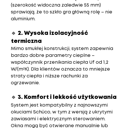
(szerokość widoczna zaledwie 
55 mm
) 
sprawiają, że to szkło gra główną rolę – nie 
aluminium.
🔹 2. 
Wysoka izolacyjność 
termiczna
Mimo smukłej konstrukcji, system zapewnia 
bardzo dobre parametry cieplne
 – 
współczynnik przenikania ciepła 
Uf od 1,2 
W/(m²K)
. Dla klientów oznacza to mniejsze 
straty ciepła i niższe rachunki za 
ogrzewanie.
🔹 3. 
Komfort i lekkość użytkowania
System jest kompatybilny z najnowszymi 
okuciami Schüco, w tym z wersją z 
ukrytymi 
zawiasami
 i 
elektrycznym sterowaniem
. 
Okna mogą być otwierane manualnie lub 