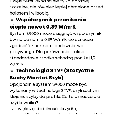
Dzięki temu okna są nie tylko bardziej 
szczelne, ale również lepiej chronione przed 
hałasem i wilgocią.
🔹 Współczynnik przenikania 
ciepła nawet 0,89 W/m²K
System S9000 może osiągnąć współczynnik 
Uw na poziomie 0,89 W/m²K
, co oznacza 
zgodność z normami budownictwa 
pasywnego. Dla porównania – okna 
standardowe rzadko schodzą poniżej 1,3 
W/m²K.
🔹 Technologia STV® (Statyczne 
Suchy Montaż Szyb)
Opcjonalnie system S9000 może być 
wykonany w technologii 
STV®
, czyli 
suchym 
klejeniu szyby do profilu
. Co to oznacza dla 
użytkownika?
większą stabilność skrzydła,