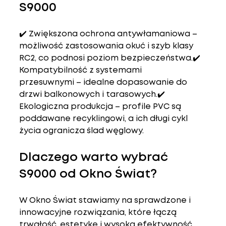
S9000
✔️ 
Zwiększona ochrona antywłamaniowa
 – 
możliwość zastosowania okuć i szyb klasy 
RC2, co podnosi poziom bezpieczeństwa.✔️ 
Kompatybilność z systemami 
przesuwnymi
 – idealne dopasowanie do 
drzwi balkonowych i tarasowych.✔️ 
Ekologiczna produkcja
 – profile PVC są 
poddawane recyklingowi, a ich długi cykl 
życia ogranicza ślad węglowy.
Dlaczego warto wybrać 
S9000 od Okno Świat?
W 
Okno Świat
 stawiamy na 
sprawdzone i 
innowacyjne rozwiązania
, które łączą 
trwałość, estetykę i wysoką efektywność 