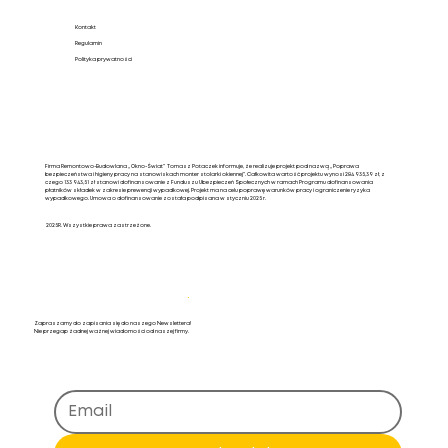
Kontakt
Regulamin
Polityka prywatności
Firma Remontowo-Budowlana „Okno-Świat” Tomasz Potaczek informuje, że realizuje projekt pod nazwą „Poprawa
bezpieczeństwa i higieny pracy na stanowiskach monter stolarki okiennej”. Całkowita wartość projektu wynosi 284 935,39 zł, z
czego 133 943,51 zł stanowi dofinansowanie z Funduszu Ubezpieczeń Społecznych w ramach Programu dofinansowania
płatników składek w zakresie prewencji wypadkowej. Projekt ma na celu poprawę warunków pracy i ograniczenie ryzyka
wypadkowego. Umowa o dofinansowanie została podpisana w styczniu 2025 r.
2025R. Wszystkie prawa zastrzeżone.
Newsletter
.
Zapraszamy do zapisania się do naszego Newslettera!
Nie przegap żadnej ważnej wiadomości od naszej firmy.