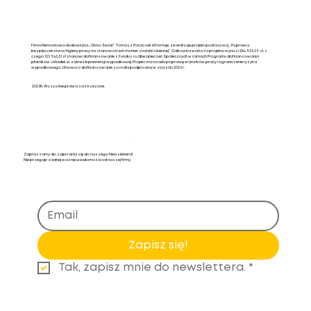
Firma Remontowo-Budowlana „Okno-Świat” Tomasz Potaczek informuje, że realizuje projekt pod nazwą „Poprawa
bezpieczeństwa i higieny pracy na stanowiskach monter stolarki okiennej”. Całkowita wartość projektu wynosi 284 935,39 zł, z
czego 133 943,51 zł stanowi dofinansowanie z Funduszu Ubezpieczeń Społecznych w ramach Programu dofinansowania
płatników składek w zakresie prewencji wypadkowej. Projekt ma na celu poprawę warunków pracy i ograniczenie ryzyka
wypadkowego. Umowa o dofinansowanie została podpisana w styczniu 2025 r.
2025R. Wszystkie prawa zastrzeżone.
Newsletter
.
Zapraszamy do zapisania się do naszego Newslettera!
Nie przegap żadnej ważnej wiadomości od naszej firmy.
Zapisz się!
Tak, zapisz mnie do newslettera.
*