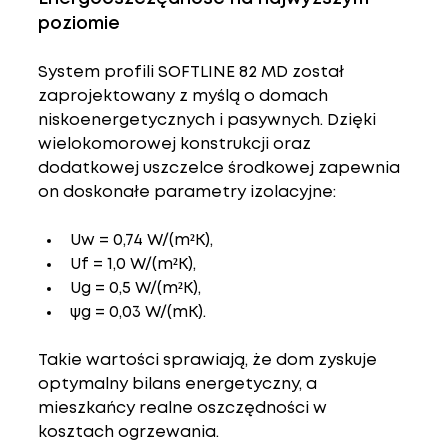
poziomie
System profili 
SOFTLINE 82 MD
 został 
zaprojektowany z myślą o domach 
niskoenergetycznych i pasywnych. Dzięki 
wielokomorowej konstrukcji oraz 
dodatkowej uszczelce środkowej zapewnia 
on doskonałe parametry izolacyjne:
Uw = 0,74 W/(m²K)
,
Uf = 1,0 W/(m²K)
,
Ug = 0,5 W/(m²K)
,
ψg = 0,03 W/(mK)
.
Takie wartości sprawiają, że dom zyskuje 
optymalny bilans energetyczny, a 
mieszkańcy realne oszczędności w 
kosztach ogrzewania.