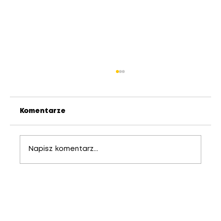
Komentarze
Napisz komentarz...
Nowoczesne okna VEKA SOFTLINE
82 AD – połączenie
energooszczędności, trwałości i
elegancji