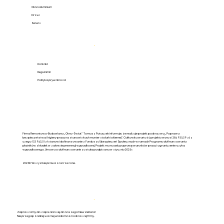
Okna aluminium
Drzwi
Serwis
Pomoc
.
Kontakt
Regulamin
Polityka prywatności
Firma Remontowo-Budowlana „Okno-Świat” Tomasz Potaczek informuje, że realizuje projekt pod nazwą „Poprawa
bezpieczeństwa i higieny pracy na stanowiskach monter stolarki okiennej”. Całkowita wartość projektu wynosi 284 935,39 zł, z
czego 133 943,51 zł stanowi dofinansowanie z Funduszu Ubezpieczeń Społecznych w ramach Programu dofinansowania
płatników składek w zakresie prewencji wypadkowej. Projekt ma na celu poprawę warunków pracy i ograniczenie ryzyka
wypadkowego. Umowa o dofinansowanie została podpisana w styczniu 2025 r.
2025R. Wszystkie prawa zastrzeżone.
Newsletter
.
Zapraszamy do zapisania się do naszego Newslettera!
Nie przegap żadnej ważnej wiadomości od naszej firmy.