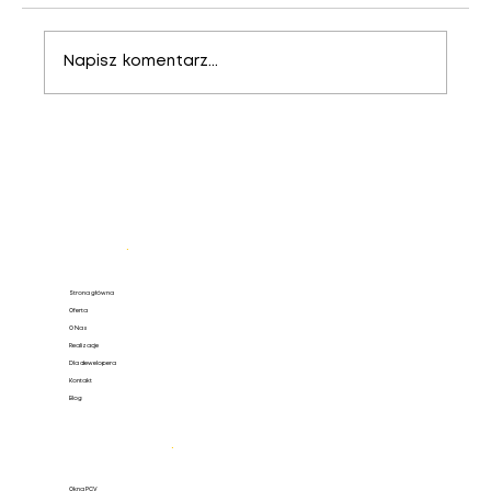
Napisz komentarz...
SOFTLINE 82 MD – nowoczesny
system profili dla wymagających
Mapa strony
.
Strona główna
Oferta
O Nas
Realizacje
Dla dewelopera
Kontakt
Blog
Oferta
.
Okna PCV