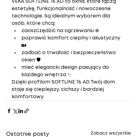
VEKA SOFTLINE 76 AD
 to okna, które łączą 
estetykę, funkcjonalność i nowoczesne 
technologie
. Są idealnym wyborem dla 
osób, które chcą:
zaoszczędzić na ogrzewaniu ❄️
poprawić komfort cieplny i akustyczny 
🏡
zadbać o trwałość i bezpieczeństwo 
okien 🛡️
mieć elegancki design pasujący do 
każdego wnętrza ✨
Dzięki profilom SOFTLINE 76 AD Twój dom 
staje się 
cieplejszy, cichszy i bardziej 
komfortowy
.
Zobacz wszystkie
Ostatnie posty