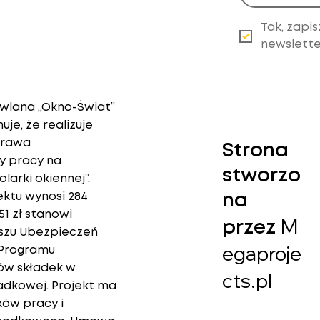
izację przyczynią się do poprawy jakości powietrza oraz pod
 dowiedzieć się więcej o Programie Czyste Powietrze 3.0 i je
Tak, zapis
rogramu lub skontaktuj się z lokalnym Wojewódzkim Fundusz
newslette
e powietrze to nasza wspólna sprawa – razem możemy osiągn
lana „Okno-Świat”
je, że realizuje
prawa
Strona
y pracy na
stworzo
larki okiennej”.
ektu wynosi 284
na
,51 zł stanowi
M
przez
szu Ubezpieczeń
egaproje
 Programu
ów składek w
cts.pl
adkowej. Projekt ma
ów pracy i