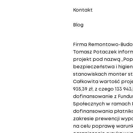
i termomodern
Kontakt
Jeżeli chcesz
internetową p
Wodnej. Czyst
Blog
dzieci.
Firma Remontowo-Budow
Tomasz Potaczek informu
projekt pod nazwą „Po
bezpieczeństwa i higien
stanowiskach monter sto
Całkowita wartość proj
935,39 zł, z czego 133 943
dofinansowanie z Fundu
Społecznych w ramach
dofinansowania płatnik
zakresie prewencji wyp
na celu poprawę warunk