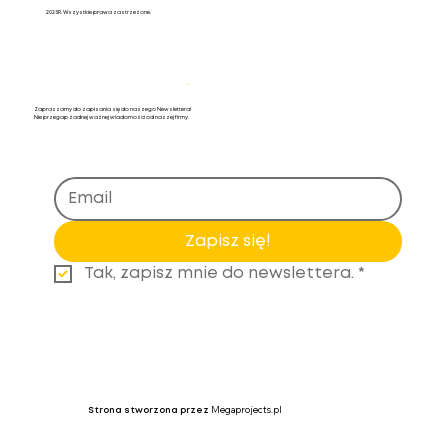
2025R. Wszystkie prawa zastrzeżone.
Newsletter
.
Zapraszamy do zapisania się do naszego Newslettera!
Nie przegap żadnej ważnej wiadomości od naszej firmy.
Zapisz się!
Tak, zapisz mnie do newslettera.
*
Megaprojects.pl
Strona stworzona przez