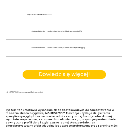
głębokość zabudowy 82,5 mm
szklenie pakietami o szerokości do 54 mm (szklenie technologią STV
szklenie pakietami o szerokości do 52 mm (szklenie metodą tradycyjną)
Dowiedz się więcej!
+48 697 727 062
biuronowytarg@oknadrzwi.net
System ten umożliwia wykonanie okien dostosowanych do zamontowania w
fasadzie słupowo-ryglowej MB-SR50 EFEKT. Elewacja uzyskuje dzięki temu
specyficzny wygląd, tzn. na powierzchni zewnętrznej fasady całoszklanej
wyraźnie zarysowana jest rama okna aluminiowego, przy czym powierzchnie
zewnętrzne profili okna i szyb leżą na jednej płaszczyźnie. Ten
charakterystyczny efekt wizualny jest często preferowany przez architektów.