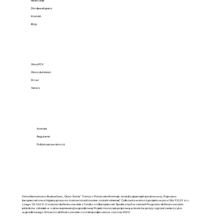
Realizacje
Dla dewelopera
Kontakt
Blog
Oferta
.
Okna PCV
Okna aluminium
Drzwi
Serwis
Pomoc
.
Kontakt
Regulamin
Polityka prywatności
Firma Remontowo-Budowlana „Okno-Świat” Tomasz Potaczek informuje, że realizuje projekt pod nazwą „Poprawa
bezpieczeństwa i higieny pracy na stanowiskach monter stolarki okiennej”. Całkowita wartość projektu wynosi 284 935,39 zł, z
czego 133 943,51 zł stanowi dofinansowanie z Funduszu Ubezpieczeń Społecznych w ramach Programu dofinansowania
płatników składek w zakresie prewencji wypadkowej. Projekt ma na celu poprawę warunków pracy i ograniczenie ryzyka
wypadkowego. Umowa o dofinansowanie została podpisana w styczniu 2025 r.