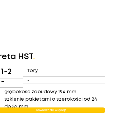
reta HST
.
1-2
Tory
-
-
głębokość zabudowy 194 mm
szklenie pakietami o szerokości od 24
do 52 mm
Dowiedz się więcej!