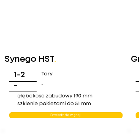
Synego HST
.
G
1-2
Tory
-
-
głębokość zabudowy 190 mm
szklenie pakietami do 51 mm
Dowiedz się więcej!