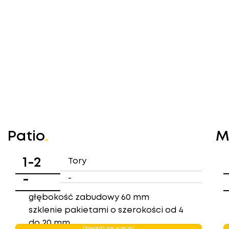
Patio
.
M
1-2
Tory
-
-
głębokość zabudowy 60 mm
szklenie pakietami o szerokości od 4
do 20 mm
Dowiedz się więcej!