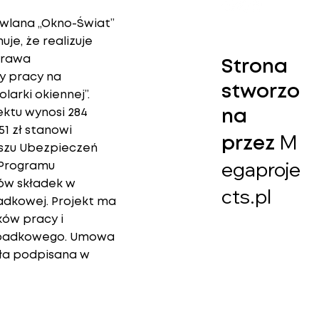
lana „Okno-Świat”
je, że realizuje
prawa
Strona
y pracy na
stworzo
larki okiennej”.
ektu wynosi 284
na
,51 zł stanowi
M
przez
szu Ubezpieczeń
egaproje
 Programu
ów składek w
cts.pl
adkowej. Projekt ma
ów pracy i
ypadkowego. Umowa
ła podpisana w