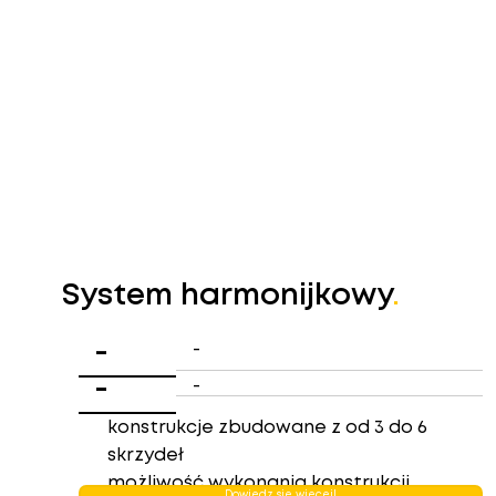
System harmonijkowy
.
-
-
-
-
konstrukcje zbudowane z od 3 do 6
skrzydeł
możliwość wykonania konstrukcji
Dowiedz się więcej!