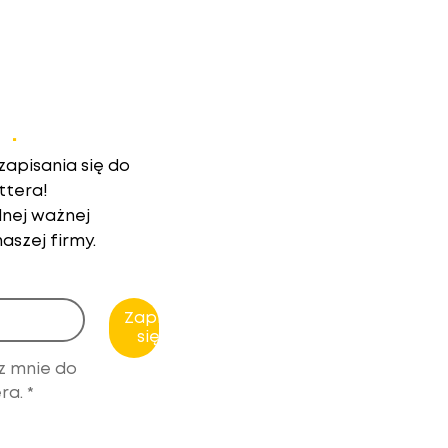
r
.
apisania się do
ttera!
nej ważnej
aszej firmy.
Zapisz
się!
z mnie do 
ra.
*