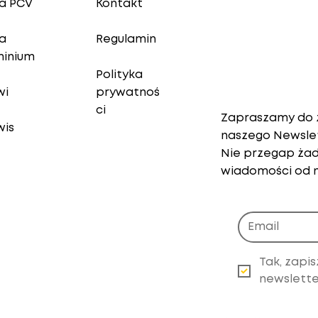
a PCV
Kontakt
a
Regulamin
minium
Polityka
Newslette
wi
prywatnoś
ci
Zapraszamy do z
wis
naszego Newsle
Nie przegap żad
wiadomości od n
Tak, zapis
newslette