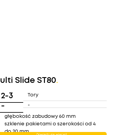
ulti Slide ST80
.
2-3
Tory
-
-
głębokość zabudowy 60 mm
szklenie pakietami o szerokości od 4
do 20 mm
Dowiedz się więcej!