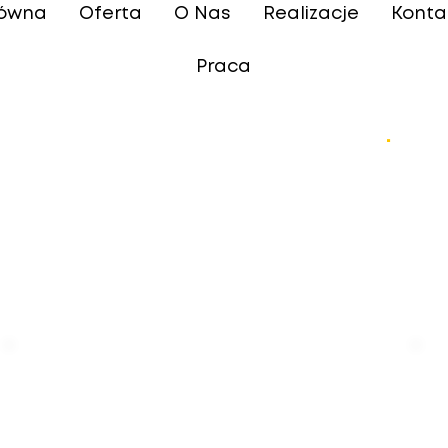
łówna
Oferta
O Nas
Realizacje
Konta
Praca
Systemy Przesuwne PVC
.