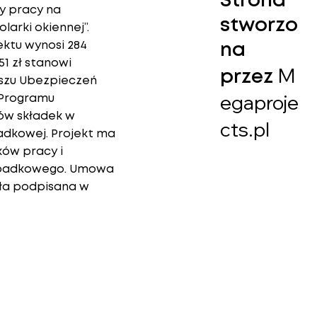
Strona
y pracy na
stworzo
larki okiennej”.
ektu wynosi 284
na
,51 zł stanowi
M
przez
szu Ubezpieczeń
egaproje
 Programu
ów składek w
cts.pl
adkowej. Projekt ma
ów pracy i
ypadkowego. Umowa
ła podpisana w