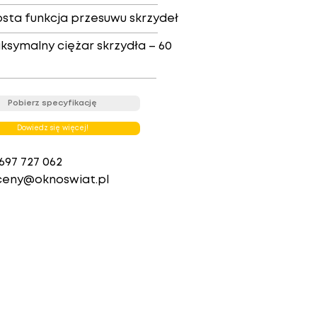
osta funkcja przesuwu skrzydeł
ksymalny ciężar skrzydła – 60
Pobierz specyfikację
Dowiedz się więcej!
697 727 062
eny@oknoswiat.pl