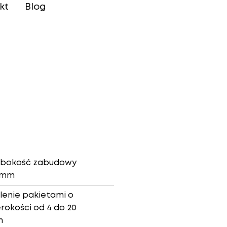
kt
Blog
ębokość zabudowy
 mm
lenie pakietami o
rokości od 4 do 20
m