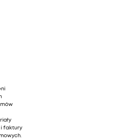
ni
h
temów
riały
i faktury
amowych.