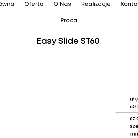
łówna
Oferta
O Nas
Realizacje
Konta
Praca
Easy Slide ST60
.
gł
60
szk
sze
m