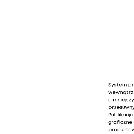
System pr
wewnątrz 
o mniejsz
przesuwny
Publikacj
graficzne 
produktów