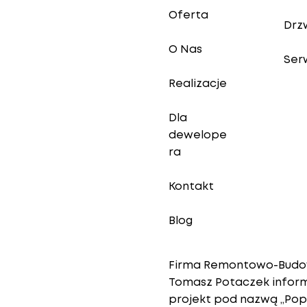
Oferta
Drz
O Nas
Ser
Realizacje
Dla
dewelope
ra
Kontakt
Blog
Firma Remontowo-Budow
Tomasz Potaczek informu
projekt pod nazwą „Po