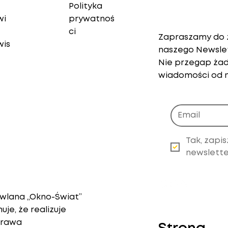
Polityka
Newslette
wi
prywatnoś
ci
Zapraszamy do z
wis
naszego Newsle
Nie przegap żad
wiadomości od n
Tak, zapis
newslette
lana „Okno-Świat”
je, że realizuje
prawa