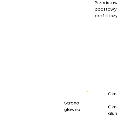
Przedstaw
podstawy 
profili i sz
Mapa
Of
strony
.
Okn
Strona
Okn
główna
alu