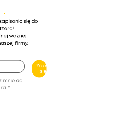
r
.
apisania się do
ttera!
nej ważnej
aszej firmy.
Zapisz
się!
z mnie do 
ra.
*