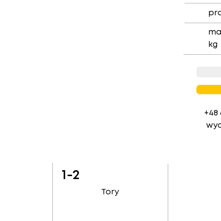
pr
ma
kg
+48 
wyc
1-2
Tory