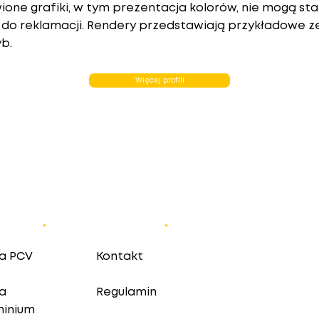
ione grafiki, w tym prezentacja kolorów, nie mogą st
do reklamacji. Rendery przedstawiają przykładowe z
yb.
Więcej profili
erta
.
Pomoc
.
a PCV
Kontakt
a
Regulamin
minium