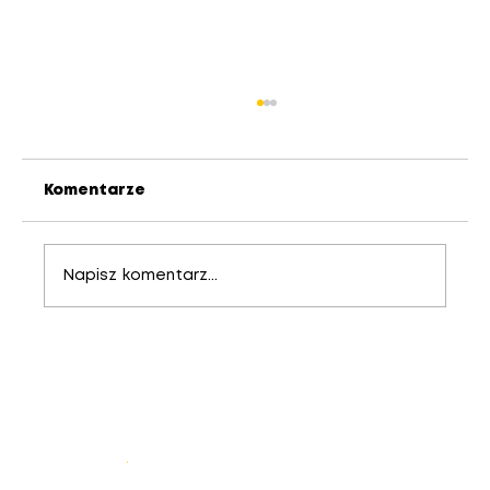
Komentarze
Napisz komentarz...
SOFTLINE 82 MD – nowoczesny
system profili dla wymagających
Mapa strony
.