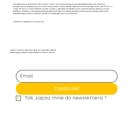
Firma Remontowo-Budowlana „Okno-Świat” Tomasz Potaczek informuje, że realizuje projekt pod nazwą „Poprawa
bezpieczeństwa i higieny pracy na stanowiskach monter stolarki okiennej”. Całkowita wartość projektu wynosi 284 935,39 zł, z
czego 133 943,51 zł stanowi dofinansowanie z Funduszu Ubezpieczeń Społecznych w ramach Programu dofinansowania
płatników składek w zakresie prewencji wypadkowej. Projekt ma na celu poprawę warunków pracy i ograniczenie ryzyka
wypadkowego. Umowa o dofinansowanie została podpisana w styczniu 2025 r.
2025R. Wszystkie prawa zastrzeżone.
Newsletter
.
Zapraszamy do zapisania się do naszego Newslettera!
Nie przegap żadnej ważnej wiadomości od naszej firmy.
Zapisz się!
Tak, zapisz mnie do newslettera.
*