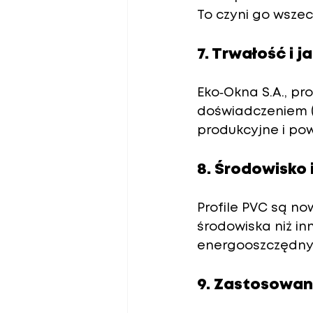
To czyni go wsze
7. Trwałość i 
Eko‑Okna S.A., pr
doświadczeniem (d
produkcyjne i pow
8. Środowisko 
Profile PVC są no
środowiska niż in
energooszczędnyc
9. Zastosowani