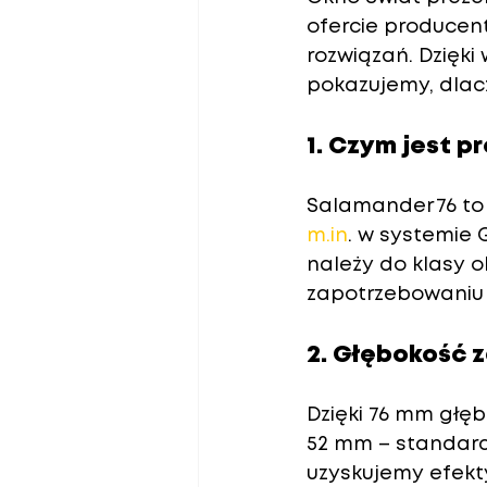
ofercie producen
rozwiązań. Dzięki
pokazujemy, dlac
1. Czym jest p
Salamander 76 to
m.in
. w systemie 
należy do klasy 
o
zapotrzebowaniu 
2. Głębokość 
Dzięki 
76 mm głęb
52 mm
 – standar
uzyskujemy efekty