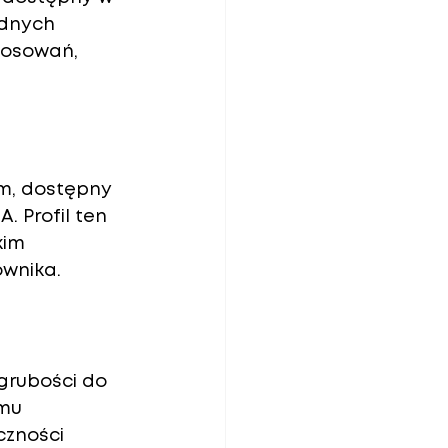
ędnych 
tosowań, 
mm
, dostępny 
 Profil ten 
kim 
wnika.
rubości 
do 
mu 
czności 