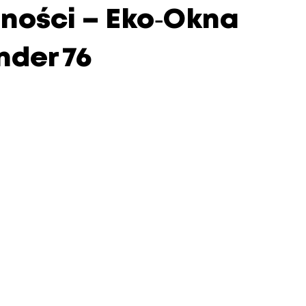
ności – Eko‑Okna
der 76