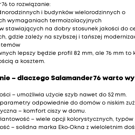
 76 to rozwiązanie:
norodzinnych i budynków wielorodzinnych o 
ch wymaganiach termoizolacyjnych
w stawiających na dobry stosunek jakości do c
h, gdzie zależy na szybszej i tańszej modernizac
ystemów
ych lepszy będzie profil 82 mm, ale 76 mm to
ścią a kosztem.
ie – dlaczego Salamander 76 warto w
ości
 – umożliwia użycie szyb nawet do 52 mm.
 parametry odpowiednie do domów o niskim zuży
tyczna
 – komfort ciszy w domu.
riantowość
 – wiele opcji kolorystycznych, typów
łość
 – solidna marka Eko‑Okna z wieloletnim do