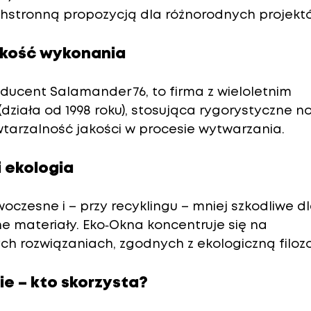
chstronną propozycją dla różnorodnych projekt
jakość wykonania
oducent Salamander 76, to firma z wieloletnim 
ziała od 1998 roku), stosująca rygorystyczne n
tarzalność jakości w procesie wytwarzania.
i ekologia
woczesne i – przy recyklingu – mniej szkodliwe dl
ne materiały. Eko‑Okna koncentruje się na 
h rozwiązaniach, zgodnych z ekologiczną filozo
e – kto skorzysta?