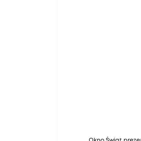
Okno Świat
 preze