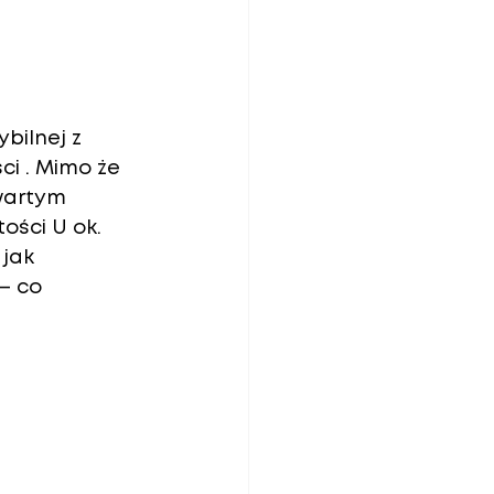
bilnej z 
i . Mimo że 
wartym 
ości U ok. 
jak 
– co 