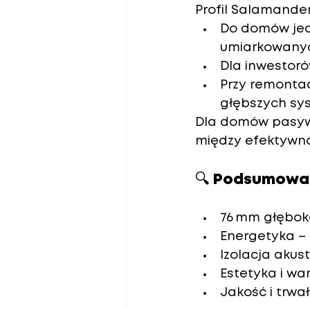
Profil Salamander
Do domów jed
umiarkowany
Dla inwestoró
Przy remontac
głębszych s
Dla domów pasywn
między efektywno
🔍 Podsumowan
76 mm głębok
Energetyka
 –
Izolacja akus
Estetyka i wa
Jakość i trwa