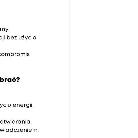
eny
ji bez użycia 
 kompromis 
ybrać?
ciu energii.
 otwierania.
świadczeniem.