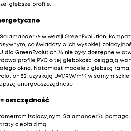
e, głębsze profile.
energetyczne
Salamander 76 w wersji 
GreenEvolution
, kompaty
ywnym, co świadczy o ich wysokiej izolacyjnośc
U dla GreenEvolution 76 nie były dostępne w ot
dowo profile PVC o tej głębokości osiągają 
wart
całego okna. Natomiast modele z głębszą ramą, 
lution 82, uzyskują U≈1,19 W/m²K w samym szkle 
 lepszą energooszczędność
i = oszczędność
rametrom izolacyjnym, Salamander 76 pomaga:
raty ciepła zimą