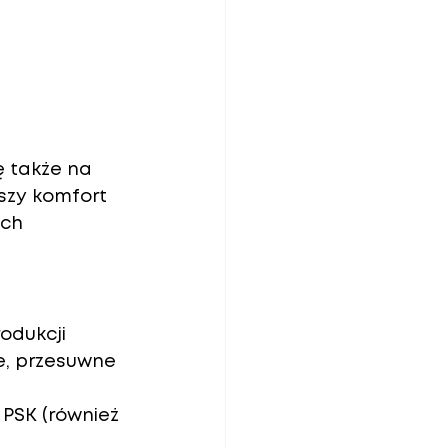
ę także na 
szy komfort 
ych 
odukcji 
e, przesuwne 
PSK (również 