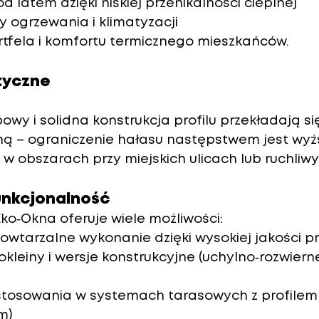
 latem dzięki niskiej przenikalności cieplnej
y ogrzewania i klimatyzacji
rtfela i komfortu termicznego mieszkańców.
tyczne
owy i solidna konstrukcja profilu przekładają si
ną
 – ograniczenie hałasu następstwem jest wyż
e w obszarach przy miejskich ulicach lub ruchliw
funkcjonalność
ko‑Okna oferuje wiele możliwości:
powtarzalne wykonanie dzięki wysokiej jakości pr
 okleiny i wersje konstrukcyjne (uchylno‑rozwiern
stosowania w systemach tarasowych z profilem 
m)