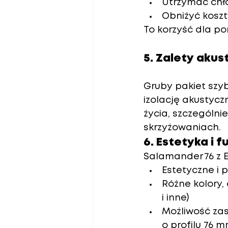
Utrzymać chłód
Obniżyć koszt
To korzyść dla po
5. Zalety akus
Gruby pakiet szyb
izolację akustycz
życia, szczególni
skrzyżowaniach.
6. Estetyka i 
Salamander 76 z E
Estetyczne i 
Różne kolory,
i inne)
Możliwość za
o profilu 76 m