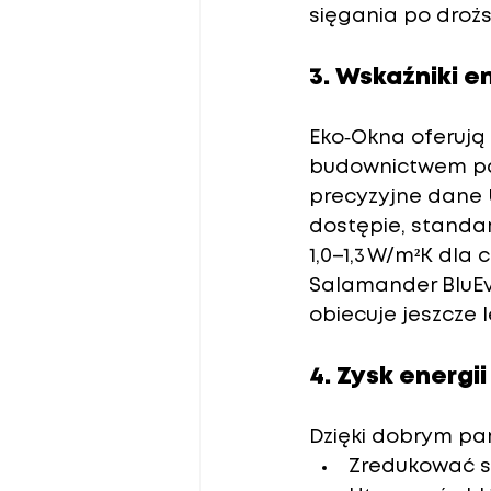
sięgania po droższ
3. Wskaźniki 
Eko‑Okna oferują 
budownictwem pas
precyzyjne dane 
dostępie, standar
1,0–1,3 W/m²K
 dla 
Salamander BluEvo
obiecuje jeszcze
4. Zysk energi
Dzięki dobrym pa
Zredukować st