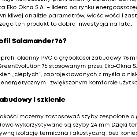
ta Eko‑Okna S.A. – lidera na rynku energooszcz
 wnikliwej analizie parametrów, właściwości i zas
zego ten produkt to dobra inwestycja na lata.
rofil Salamander 76?
 
profil okienny PVC o głębokości zabudowy 76 
GreenEvolution 76 stosowanym przez Eko‑Okna S.A.
kien „ciepłych”
, zaprojektowanych z myślą o nis
energetycznym i zwiększonym komforcie użytko
zabudowy i szklenie
okości
 możemy zastosować szyby zespolone o g
dowo wykorzystywane są szyby 24 mm Dzięki te
wną izolację termiczną i akustyczną, bez konie