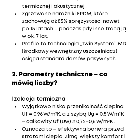
termicznej i akustycznej .
Zgrzewane narożniki EPDM, które 
zachowują aż 85% sprężystości nawet 
po 15 latach – podczas gdy inne tracą ją 
w ok. 7 lat.
Profile to technologia „Twin System”: MD 
(środkowy wewnętrzny uszczelniacz) 
osiąga standard domów pasywnych.
2. Parametry techniczne – co 
mówią liczby?
Izolacja termiczna
Wyjątkowo niska przenikalność cieplna: 
Uf = 0,96 W/m²K, a z szybą Ug = 0,5 W/m²K 
– całkowity Uf (Uw) ≈ 0,72–0,8 W/m²K .
Oznacza to – efektywna bariera przed 
stratami ciepła. Zimą: większy komfort i 