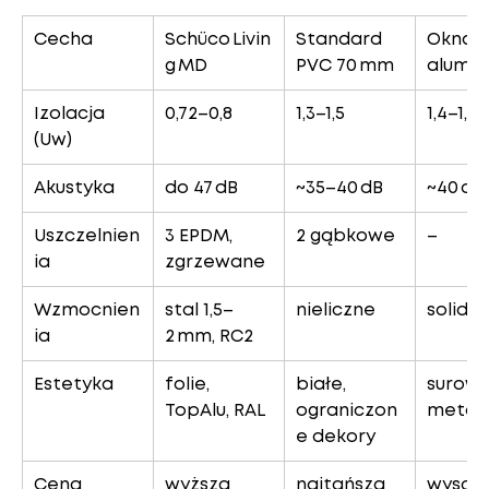
Cecha
Schüco Livin
Standard 
Okna 
g MD
PVC 70 mm
alumin
Izolacja 
0,72–0,8
1,3–1,5
1,4–1,8
(Uw)
Akustyka
do 47 dB
~35–40 dB
~40 dB
Uszczelnien
3 EPDM, 
2 gąbkowe
–
ia
zgrzewane
Wzmocnien
stal 1,5–
nieliczne
solidn
ia
2 mm, RC2
Estetyka
folie, 
białe, 
surowy
TopAlu, RAL
ograniczon
metal
e dekory
Cena
wyższa
najtańsza
wysok