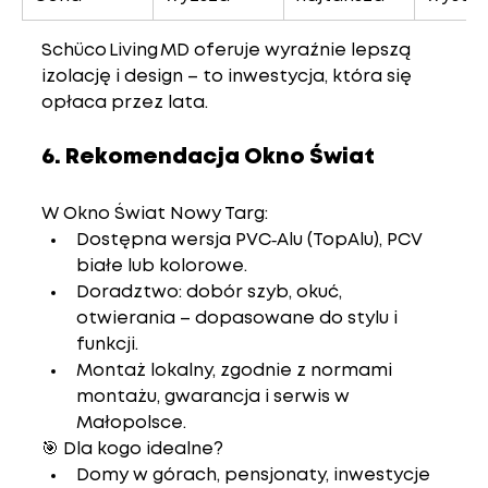
Schüco Living MD oferuje wyraźnie lepszą 
izolację i design – to inwestycja, która się 
opłaca przez lata.
6. Rekomendacja Okno Świat
W 
Okno Świat Nowy Targ
:
Dostępna wersja PVC‑Alu (TopAlu), PCV 
białe lub kolorowe.
Doradztwo: dobór szyb, okuć, 
otwierania – dopasowane do stylu i 
funkcji.
Montaż lokalny, zgodnie z normami 
montażu, gwarancja i serwis w 
Małopolsce.
🎯 
Dla kogo idealne?
Domy w górach, pensjonaty, inwestycje 