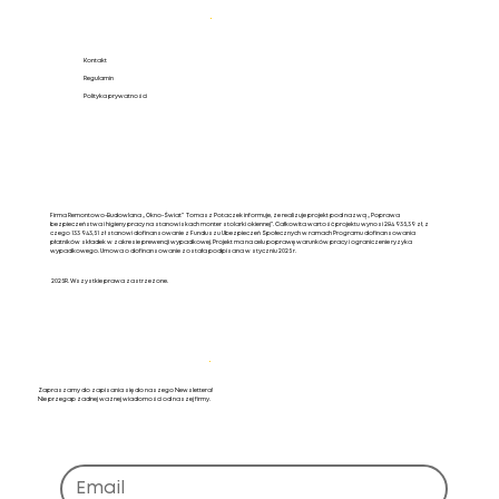
Pomoc
.
Kontakt
Regulamin
Polityka prywatności
Firma Remontowo-Budowlana „Okno-Świat” Tomasz Potaczek informuje, że realizuje projekt pod nazwą „Poprawa
bezpieczeństwa i higieny pracy na stanowiskach monter stolarki okiennej”. Całkowita wartość projektu wynosi 284 935,39 zł, z
czego 133 943,51 zł stanowi dofinansowanie z Funduszu Ubezpieczeń Społecznych w ramach Programu dofinansowania
płatników składek w zakresie prewencji wypadkowej. Projekt ma na celu poprawę warunków pracy i ograniczenie ryzyka
wypadkowego. Umowa o dofinansowanie została podpisana w styczniu 2025 r.
2025R. Wszystkie prawa zastrzeżone.
Newsletter
.
Zapraszamy do zapisania się do naszego Newslettera!
Nie przegap żadnej ważnej wiadomości od naszej firmy.