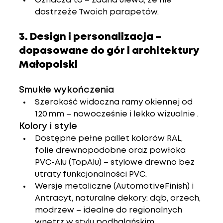
Oznacza to – żadna ulewa, że nie 
dostrzeże Twoich parapetów.
3. Design i personalizacja – 
dopasowane do gór i architektury 
Małopolski
Smukłe wykończenia
Szerokość widoczna ramy okiennej od 
120 mm – nowocześnie i lekko wizualnie .
Kolory i style
Dostępne pełne pallet kolorów RAL, 
folie drewnopodobne oraz powłoka 
PVC-Alu (TopAlu) – stylowe drewno bez 
utraty funkcjonalności PVC.
Wersje metaliczne (AutomotiveFinish) i 
Antracyt, naturalne dekory: dąb, orzech, 
modrzew – idealne do regionalnych 
wnętrz w stylu podhalańskim .