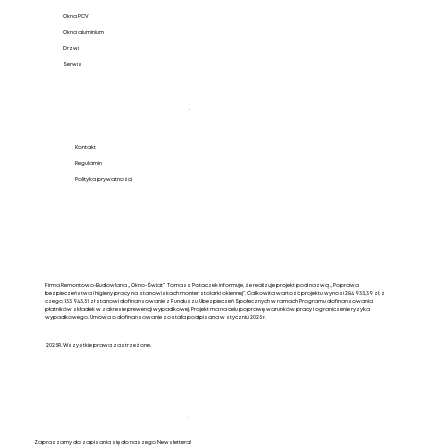
Okna PCV
Okna aluminium
Drzwi
Serwis
Pomoc
.
Kontakt
Regulamin
Polityka prywatności
Firma Remontowo-Budowlana „Okno-Świat” Tomasz Potaczek informuje, że realizuje projekt pod nazwą „Poprawa
bezpieczeństwa i higieny pracy na stanowiskach monter stolarki okiennej”. Całkowita wartość projektu wynosi 284 935,39 zł, z
czego 133 943,51 zł stanowi dofinansowanie z Funduszu Ubezpieczeń Społecznych w ramach Programu dofinansowania
płatników składek w zakresie prewencji wypadkowej. Projekt ma na celu poprawę warunków pracy i ograniczenie ryzyka
wypadkowego. Umowa o dofinansowanie została podpisana w styczniu 2025 r.
2025R. Wszystkie prawa zastrzeżone.
Newsletter
.
Zapraszamy do zapisania się do naszego Newslettera!