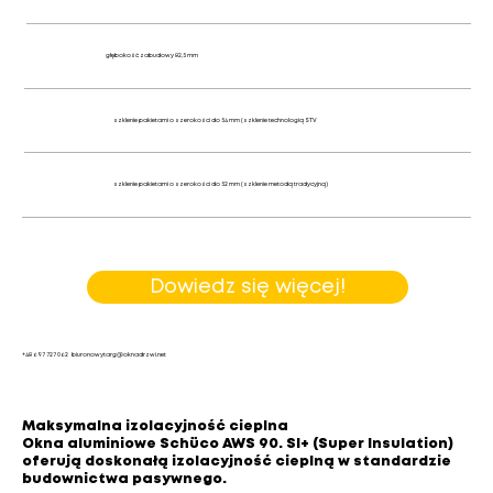
głębokość zabudowy 82,5 mm
szklenie pakietami o szerokości do 54 mm (szklenie technologią STV
szklenie pakietami o szerokości do 52 mm (szklenie metodą tradycyjną)
Dowiedz się więcej!
+48 697 727 062
biuronowytarg@oknadrzwi.net
Maksymalna izolacyjność cieplna
Okna aluminiowe Schüco AWS 90. SI+ (Super Insulation)
oferują doskonałą izolacyjność cieplną w standardzie
budownictwa pasywnego.