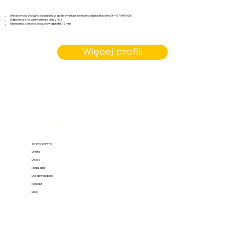
Unikatowa izolacyjność cieplna: Współczynnik przenikania ciepła dla ramy Uf = 0,71 W/(m2K)
Odporność na włamanie do klasy RC 3
Minimalna szerokość czołowa profili 99 mm
Więcej profili
Mapa strony
.
Strona główna
Oferta
O Nas
Realizacje
Dla dewelopera
Kontakt
Blog
Oferta
.