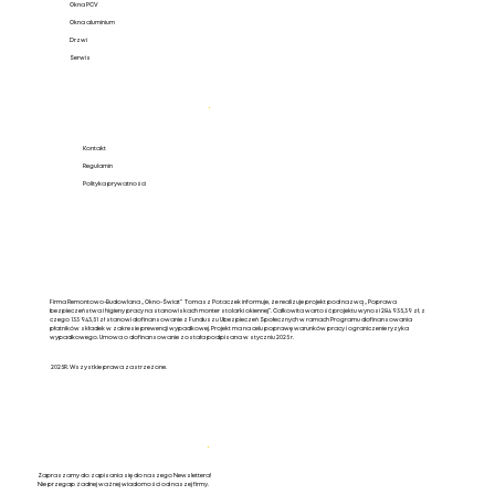
Okna PCV
Okna aluminium
Drzwi
Serwis
Pomoc
.
Kontakt
Regulamin
Polityka prywatności
Firma Remontowo-Budowlana „Okno-Świat” Tomasz Potaczek informuje, że realizuje projekt pod nazwą „Poprawa
bezpieczeństwa i higieny pracy na stanowiskach monter stolarki okiennej”. Całkowita wartość projektu wynosi 284 935,39 zł, z
czego 133 943,51 zł stanowi dofinansowanie z Funduszu Ubezpieczeń Społecznych w ramach Programu dofinansowania
płatników składek w zakresie prewencji wypadkowej. Projekt ma na celu poprawę warunków pracy i ograniczenie ryzyka
wypadkowego. Umowa o dofinansowanie została podpisana w styczniu 2025 r.
2025R. Wszystkie prawa zastrzeżone.
Newsletter
.
Zapraszamy do zapisania się do naszego Newslettera!
Nie przegap żadnej ważnej wiadomości od naszej firmy.