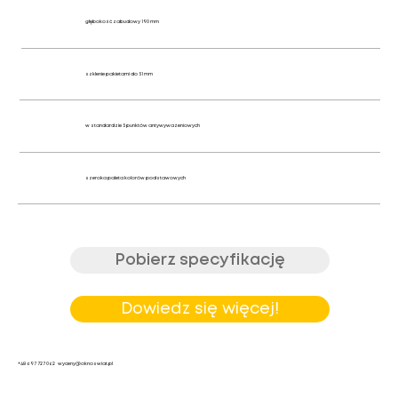
głębokość zabudowy 190 mm
szklenie pakietami do 51 mm
w standardzie 5 punktów antywyważeniowych
szeroka paleta kolorów podstawowych
Pobierz specyfikację
Dowiedz się więcej!
+48 697 727 062
wyceny@oknoswiat.pl