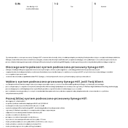
0,86
1-2
5
Uw dla Ug = 0,5
Tor
Komór
(ramka Ultimate)
System podnoszono-przesuwny Synego HST stanowi doskonały złoty środek pomiędzy estetyką i funkcjonalnością w swojej rodzinie produktów.
Oferuje znakomite właściwości termoizolacyjne, skutecznie chroni przed hałasem, a operowanie jego skrzydłami jest stosunkowo proste. Duże
przeszklenia i nienaganna powierzchnia profili wykonanych w technologii HDF, będą z kolei ogromną wartością dodaną dla każdego wnętrza.
Dlaczego warto polecać system podnoszono-przesuwny Synego HST:
oferuje smukłe profile, pasujące do nowoczesnych wnętrz, które są dostępne w szerokiej gamie kolorów podstawowych
zapewnia doskonałe parametry użytkowe charakterystyczne dla najwyższej klasy rozwiązań HST, w tym mnóstwo naturalnego światła i
oszczędność przestrzeni
stanowi doskonałe uzupełnienie okien PVC Synego, z którymi potrafi stworzyć harmonijną stylistycznie całość
Wybierz system podnoszono-przesuwny Synego HST, jeśli Twój klient:
oczekuje komfortu termicznego i akustycznego we wnętrzu przy zastosowania wielkogabarytowego systemu przesuwnego
poszukuje najwyższej jakości wykończenia profili, oferowanego jedynie przez estetyczne zgrzewy V-Perfect i High-Definition Finishing, technologię
pozwalającą na zamknięcie porów w profilach, podnosząc ich trwałość i ułatwiając czyszczenie
jest zainteresowany podwyższonym standardem bezpieczeństwa, ale nie czuje potrzeby dopłacania do znacznie droższych klas
antywłamaniowych RC
Poznaj bliżej system podnoszono-przesuwny Synego HST:
dostępny w schemacie: A
współczynnik przenikania ciepła profili: Uf od 1,30 W/m²K
izolacyjność akustyczna: Rw(C;Ctr) do 43 (-1,-3) dB
wykończenie profili w technologii HDF – bardziej gładka i trwała powierzchnia
zgrzewy V-Perfect o podwyższonej trwałości i lepszej estetyce
odporność na obciążenie wiatrem: do klasy B3
wodoszczelność: do klasy 9A
przepuszczalność powietrza: do klasy 4
wysokość złożenia profil odrzwi/skrzydło: 179 mm
maksymalna wielkość skrzydła 3000 x 2600 mm (szer. x wys.)
maksymalna szerokość całej konstrukcji: 10 m
maksymalny ciężar skrzydła: 400 kg (tandem)