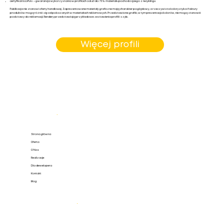
certyfikat EcoPuls – gwarancja wykorzystania w profilach od 40 do 75% materiału pochodzącego z recyklingu
Publikacja nie stanowi oferty handlowej. Zaprezentowane materiały graficzne mają charakter poglądowy, a rzeczywista kolorystyka i faktury
produktów mogą różnić się od pokazanych w materiałach reklamowych. Przedstawione grafiki, w tym prezentacja kolorów, nie mogą stanowić
podstawy do reklamacji. Rendery przedstawiają przykładowe zestawienia profili i szyb.
Więcej profili
Mapa strony
.
Strona główna
Oferta
O Nas
Realizacje
Dla dewelopera
Kontakt
Blog
Oferta
.